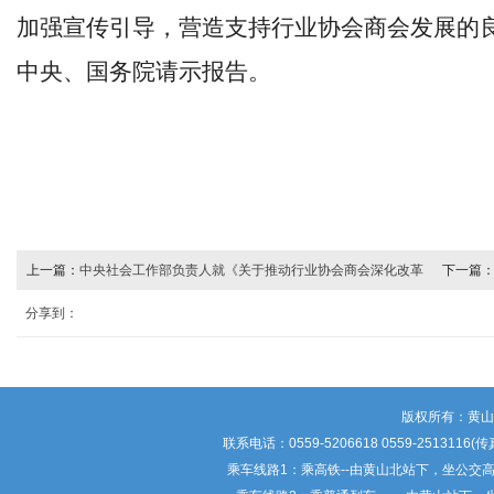
加强宣传引导，营造支持行业协会商会发展的
中央、国务院请示报告。
上一篇：
中央社会工作部负责人就《关于推动行业协会商会深化改革
下一篇
的意见》答记者问
征程）
分享到：
版权所有：黄
联系电话：0559-5206618 0559-25
乘车线路1：乘高铁--由黄山北站下，坐公交