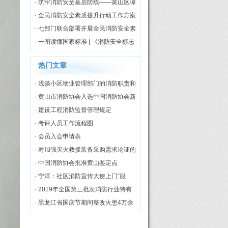
伤
· 筑牢消防安全基层防线——黄山区谭
家桥镇专职消防队正式揭牌启用
· 全民消防安全素质提升行动工作方案
（2026—2030年）
· 七部门联合部署开展全民消防安全素
质提升行动
· 一图读懂国家标准 | 《消防安全标志
第3部分：设置要求》
热门文章
· 浅谈小区物业管理部门的消防职责和
工作模式
· 黄山市消防协会入选中国消防协会新
一届理事单位
· 建设工程消防监督管理规定
· 考评人员工作流程图
· 会员入会申请表
· 对加强灭火救援装备采购需求论证的
几点思考
· 中国消防协会批准黄山鉴定点
· 宁洱：社区消防宣传大使上门“服
务”[图]
· 2019年全国第三批次消防行业特有
工种职业技能鉴定理论统考在黄山市
· 黑龙江省国庆节期间整改火患4万余
举行
处