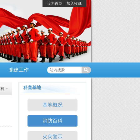
设为首页
|
加入收藏
党建工作
科普基地
百科
>
基地概况
消防百科
火灾警示