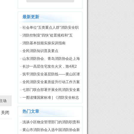
最新更新
· 社会单位“五类重点人群”消防安全职
责
· 消防控制室“四快”处置规程和“五
知”评价标准
· 消防基本技能实操实训指南
· 全民消防知识普及要点
· 山东消防协会、青岛消防协会赴上海
市消防协会开展调研交流
· 长沙一高层住宅发生火灾，致4死2
伤
· 筑牢消防安全基层防线——黄山区谭
家桥镇专职消防队正式揭牌启用
· 全民消防安全素质提升行动工作方案
（2026—2030年）
· 七部门联合部署开展全民消防安全素
质提升行动
· 一图读懂国家标准 | 《消防安全标志
主场
第3部分：设置要求》
热门文章
关闭
· 浅谈小区物业管理部门的消防职责和
工作模式
· 黄山市消防协会入选中国消防协会新