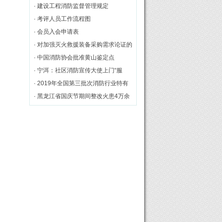
一届理事单位
· 建设工程消防监督管理规定
· 考评人员工作流程图
· 会员入会申请表
· 对加强灭火救援装备采购需求论证的
几点思考
· 中国消防协会批准黄山鉴定点
· 宁洱：社区消防宣传大使上门“服
务”[图]
· 2019年全国第三批次消防行业特有
工种职业技能鉴定理论统考在黄山市
· 黑龙江省国庆节期间整改火患4万余
举行
处