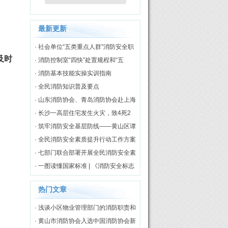
最新更新
· 社会单位“五类重点人群”消防安全职
及时
责
· 消防控制室“四快”处置规程和“五
知”评价标准
· 消防基本技能实操实训指南
· 全民消防知识普及要点
· 山东消防协会、青岛消防协会赴上海
市消防协会开展调研交流
· 长沙一高层住宅发生火灾，致4死2
伤
· 筑牢消防安全基层防线——黄山区谭
家桥镇专职消防队正式揭牌启用
· 全民消防安全素质提升行动工作方案
（2026—2030年）
· 七部门联合部署开展全民消防安全素
质提升行动
· 一图读懂国家标准 | 《消防安全标志
第3部分：设置要求》
热门文章
· 浅谈小区物业管理部门的消防职责和
工作模式
· 黄山市消防协会入选中国消防协会新