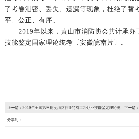
了
考卷泄密、丢失、遗漏等现象，
杜绝了
替
平、公正、有序。
2019年
以来，
黄山市消防协会
共计承办
技能鉴定
国家
理论统考〔
安徽
皖南片〕。
上一篇：
2019年全国第三批次消防行业特有工种职业技能鉴定理论统
下一篇
考在黄山市举行
分享到：