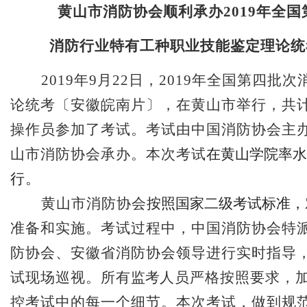
黄山市消防协会
顺利
承办
201
9年全国
消防行业特有工种职业技能鉴定理论统
2019年9月22日
，
201
9年全国第
四
批次
论统考
〔安徽皖南片〕
，
在黄山市举行
，
共
操作员参加了考试
。考试
由中国消防协会主
山市消防协会承办。
本次考试
在黄山学院率水
行
。
黄山市消防协会
按照国家二级考试标准
，
准备
和实施
。考试过程中，中国消防协会特
防协会、安徽省消防协会领导进行实时指导
试现场巡视。所有
监考
人员严格按照要求，
控考试中的每一个细节
。本次考试，做到规