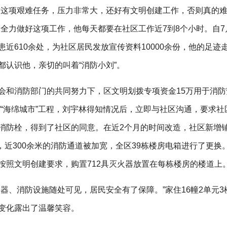
对这项艰难任务，压力非常大，还好有文明创建工作，否则真的
为全力做好这项工作，他每天都要在社区工作近7到8个小时。自7
近610余处，为社区居民发放宣传资料10000余份，他的足迹
都认识他，亲切的叫着“消防小刘”。
会和消防部门的共同努力下，区文明划拨专项资金15万用于消防
黑”“海绵城市”工程，刘宇林得知情况后，立即与社区沟通，要求社
消防栓，得到了社区的同意。在近2个月的时间改造，社区新增
个，近300余米的消防通道被加宽，全区39栋楼房电箱进行了更换
按照文明创建要求，购置712具灭火器放置在每栋楼房的楼道上
器、消防设施随处可见，居民安全有了保障。”家住16幢2单元3
变化露出了温馨笑容。