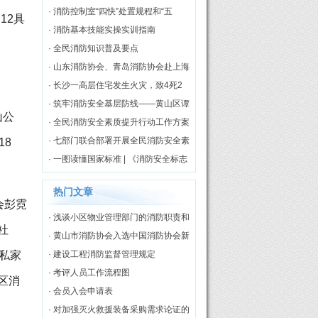
责
· 消防控制室“四快”处置规程和“五
12具
知”评价标准
· 消防基本技能实操实训指南
· 全民消防知识普及要点
· 山东消防协会、青岛消防协会赴上海
市消防协会开展调研交流
· 长沙一高层住宅发生火灾，致4死2
伤
· 筑牢消防安全基层防线——黄山区谭
山公
家桥镇专职消防队正式揭牌启用
· 全民消防安全素质提升行动工作方案
（2026—2030年）
· 七部门联合部署开展全民消防安全素
18
质提升行动
· 一图读懂国家标准 | 《消防安全标志
第3部分：设置要求》
热门文章
会彭霓
· 浅谈小区物业管理部门的消防职责和
社
工作模式
· 黄山市消防协会入选中国消防协会新
私家
一届理事单位
· 建设工程消防监督管理规定
· 考评人员工作流程图
区消
· 会员入会申请表
· 对加强灭火救援装备采购需求论证的