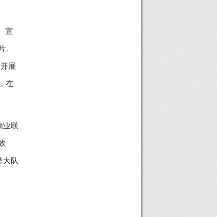
。宣
片。
作开展
，在
。
物业联
效
是大队