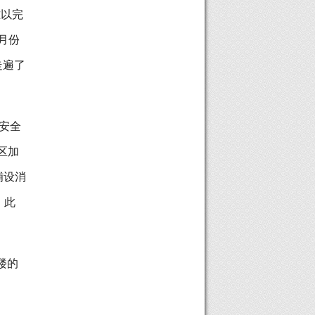
难以完
月份
走遍了
安全
区加
铺设消
。此
。
楼的