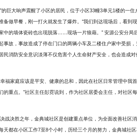
轰隆”的巨大响声震醒了小区的居民，位于小区33幢3单元1楼的一住
准备做早餐，刚一打火就发生了爆炸。“我们到达现场后，看到
家中的墙体瓷砖也出现脱落……现场一片狼藉。” 安源公安分局
起事故，事故造成了停在门口的两辆小车及二楼住户家中受损，
居民消防安全意识淡薄不仅危害个人生命财产安全，也会造成对
，幸福家庭应该是平安、健康的总和，因此在社区日常管理中我
们的重点。”社区主任彭霓说到，作为社区居委会主任，对社区
市的决战决胜之年，金典城社区是创建重点单位，为全面改善社区
每天都在小区工作7至8个小时，历经三个月的努力，金典城社区