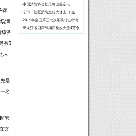
几点思考
· 中国消防协会批准黄山鉴定点
户家
· 宁洱：社区消防宣传大使上门“服
务”[图]
· 2019年全国第三批次消防行业特有
现场满
工种职业技能鉴定理论统考在黄山市
· 黑龙江省国庆节期间整改火患4万余
后埠派
举行
处
另有5
他人
首先是
每一名
消防安
在文