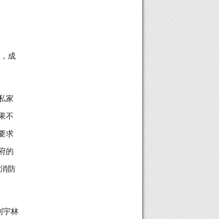
进，成
私家
果不
要求
府的
，消防
刘宇林