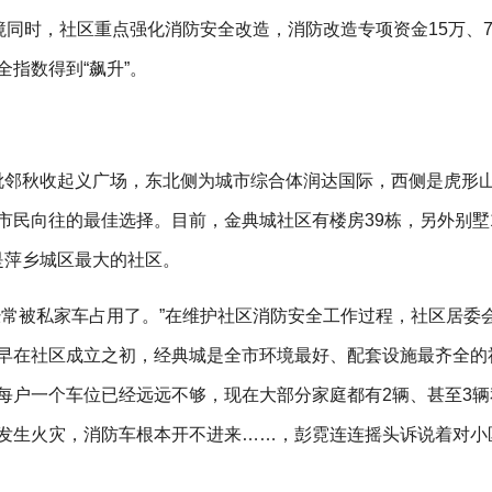
境同时，社区重点强化消防安全改造，消防改造专项资金15万、7
指数得到“飙升”。
邻秋收起义广场，东北侧为城市综合体润达国际，西侧是虎形
市民向往的最佳选择。目前，金典城社区有楼房39栋，另外别墅
，是萍乡城区最大的社区。
经常被私家车占用了。”在维护社区消防安全工作过程，社区居委
早在社区成立之初，经典城是全市环境最好、配套设施最齐全的
每户一个车位已经远远不够，现在大部分家庭都有2辆、甚至3辆
发生火灾，消防车根本开不进来……，彭霓连连摇头诉说着对小