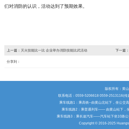
们对消防的认识，活动达到了预期效果。
上一篇：
灭火技能比一比 企业举办消防技能比武活动
下一篇
分享到：
版权所有：黄
联系电话：0559-5206618 0559-25
乘车线路1：乘高铁--由黄山北站下，坐公交
乘车线路2：乘普通列车—— 由黄山站下，
乘车线路3：乘长途汽车——汽车站下坐10路
Copyright © 2016-2025 Huangsha